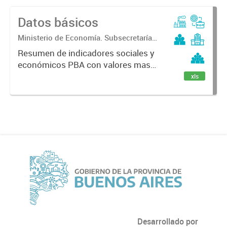
Datos básicos
Ministerio de Economía. Subsecretaría
de Coordinación Económica y
Resumen de indicadores sociales y
Estadística. Dirección Provincial de
económicos PBA con valores mas
Estadística.
recientes.
xls
Desarrollado por