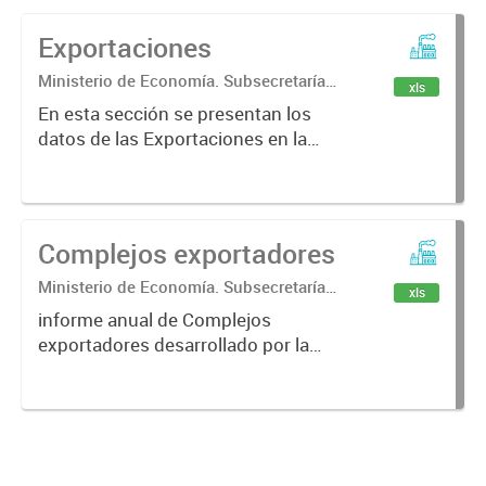
Exportaciones
Ministerio de Economía. Subsecretaría
xls
de Coordinación Económica y
En esta sección se presentan los
Estadística. Dirección Provincial de
datos de las Exportaciones en la
Estadística.
PBA
Complejos exportadores
Ministerio de Economía. Subsecretaría
xls
de Coordinación Económica y
informe anual de Complejos
Estadística. Dirección Provincial de
exportadores desarrollado por la
Estadística.
Dirección Provincial de Estadística
propone una nueva perspectiva de
análisis para provincia de Buenos
Aires. Este enfoque vincula...