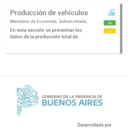
Producción de vehículos
Ministerio de Economía. Subsecretaría
xls
de Coordinación Económica y
En esta sección se presentan los
csv
Estadística. Dirección Provincial de
datos de la producción total de
Estadística.
Vehículos, Vehículos automóviles y
Vehículos utilitarios bonaerenses.
Desarrollado por