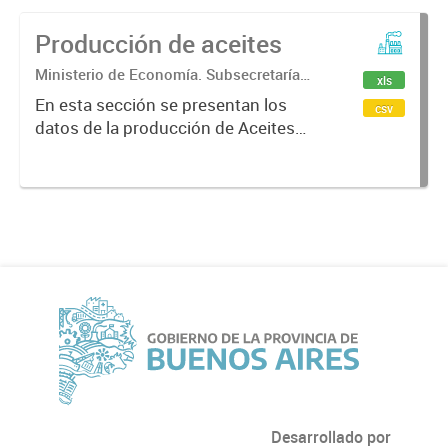
Producción de aceites
Ministerio de Economía. Subsecretaría
xls
de Coordinación Económica y
En esta sección se presentan los
csv
Estadística. Dirección Provincial de
datos de la producción de Aceites
Estadística.
bonaerenses.
Desarrollado por