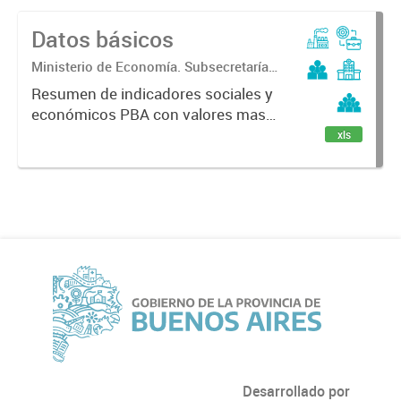
Datos básicos
Ministerio de Economía. Subsecretaría
de Coordinación Económica y
Resumen de indicadores sociales y
Estadística. Dirección Provincial de
económicos PBA con valores mas
Estadística.
recientes.
xls
Desarrollado por