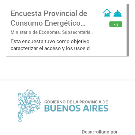
Encuesta Provincial de
Consumo Energético
xls
para uso Residencial
Ministerio de Economía. Subsecretaría
de Coordinación Económica y
(EPCER 2023)
Esta encuesta tuvo como objetivo
Estadística. Dirección Provincial de
caracterizar el acceso y los usos de
Estadística.
la energía, además de recopilar
información útil para estimar el
consumo energético en el sector
residencial de los 135 municipios...
Desarrollado por