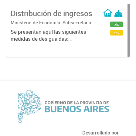
Distribución de ingresos
Ministerio de Economía. Subsecretaría
xls
de Coordinación Económica y
Se presentan aquí las siguientes
csv
Estadística. Dirección Provincial de
medidas de desigualdas:
Estadística.
coeficiente de Gini y las brechas por
media y promedio del Ingreso per
cápita familira (Ipcf). Los datos
fueron calculados en base a la...
Desarrollado por