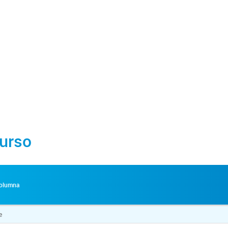
urso
 columna
e